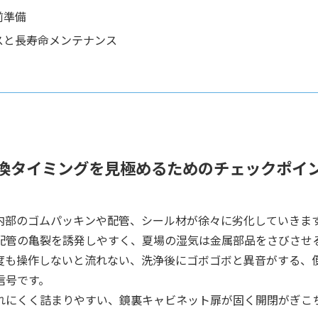
前準備
スと長寿命メンテナンス
換タイミングを見極めるためのチェックポイ
内部のゴムパッキンや配管、シール材が徐々に劣化していきま
配管の亀裂を誘発しやすく、夏場の湿気は金属部品をさびさせ
度も操作しないと流れない、洗浄後にゴボゴボと異音がする、
信号です。
れにくく詰まりやすい、鏡裏キャビネット扉が固く開閉がぎこ