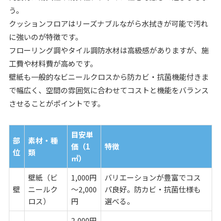
う。
クッションフロアはリーズナブルながら水拭きが可能で汚れ
に強いのが特徴です。
フローリング調やタイル調防水材は高級感がありますが、施
工費や材料費が高めです。
壁紙も一般的なビニールクロスから防カビ・抗菌機能付きま
で幅広く、空間の雰囲気に合わせてコストと機能をバランス
させることがポイントです。
目安単
部
素材・種
価（1
特徴
位
類
㎡）
壁紙（ビ
1,000円
バリエーションが豊富でコス
壁
ニールク
～2,000
パ良好。防カビ・抗菌仕様も
ロス）
円
選べる。
2,000円