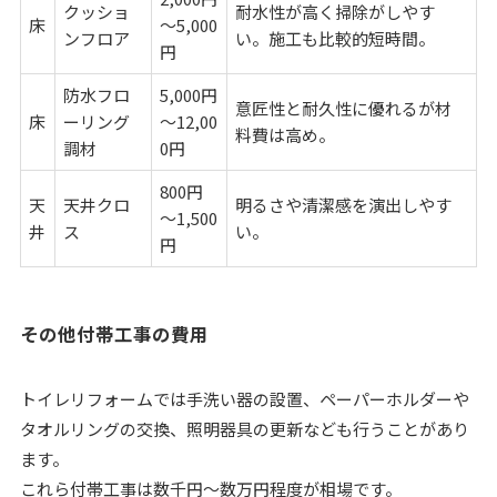
クッショ
耐水性が高く掃除がしやす
床
～5,000
ンフロア
い。施工も比較的短時間。
円
防水フロ
5,000円
意匠性と耐久性に優れるが材
床
ーリング
～12,00
料費は高め。
調材
0円
800円
天
天井クロ
明るさや清潔感を演出しやす
～1,500
井
ス
い。
円
その他付帯工事の費用
トイレリフォームでは手洗い器の設置、ペーパーホルダーや
タオルリングの交換、照明器具の更新なども行うことがあり
ます。
これら付帯工事は数千円～数万円程度が相場です。