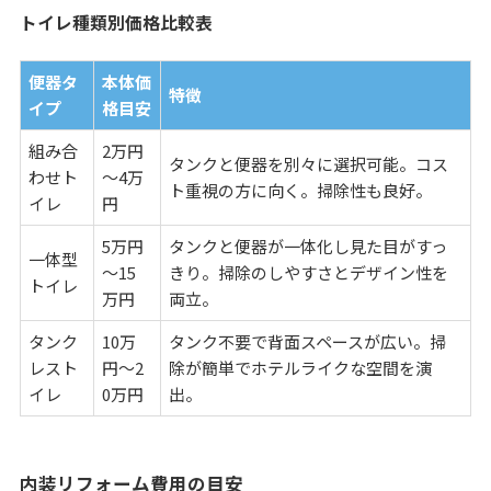
トイレ種類別価格比較表
便器タ
本体価
特徴
イプ
格目安
組み合
2万円
タンクと便器を別々に選択可能。コス
わせト
～4万
ト重視の方に向く。掃除性も良好。
イレ
円
5万円
タンクと便器が一体化し見た目がすっ
一体型
～15
きり。掃除のしやすさとデザイン性を
トイレ
万円
両立。
タンク
10万
タンク不要で背面スペースが広い。掃
レスト
円～2
除が簡単でホテルライクな空間を演
イレ
0万円
出。
内装リフォーム費用の目安