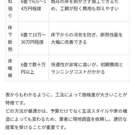
ね
6畳で6万〜1
既存の床を剥がさず施工できるた
張
4万円程度
め、工期が短く費用も抑えやすい
り
床
下
6畳で10万〜
床下からの冷気を防ぎ、断熱性能を
断
30万円程度
大幅に改善できる
熱
床
6畳で数十万
快適性が非常に高いが、初期費用と
暖
円以上
ランニングコストがかかる
房
表からもわかるように、工法によって価格差が大きいことが
特徴です。
どの方法が最適かは、予算だけでなく生活スタイルや家の構
造によっても変わるため、業者に現地調査を依頼し、適切な
提案を受けることが重要です。