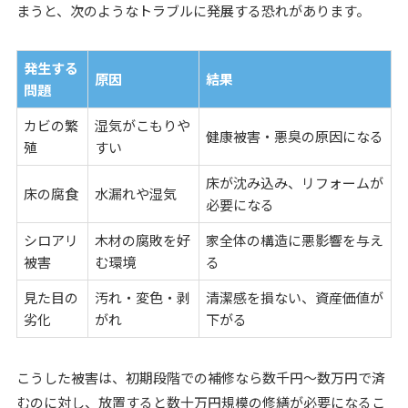
まうと、次のようなトラブルに発展する恐れがあります。
発生する
原因
結果
問題
カビの繁
湿気がこもりや
健康被害・悪臭の原因になる
殖
すい
床が沈み込み、リフォームが
床の腐食
水漏れや湿気
必要になる
シロアリ
木材の腐敗を好
家全体の構造に悪影響を与え
被害
む環境
る
見た目の
汚れ・変色・剥
清潔感を損ない、資産価値が
劣化
がれ
下がる
こうした被害は、初期段階での補修なら数千円〜数万円で済
むのに対し、放置すると数十万円規模の修繕が必要になるこ