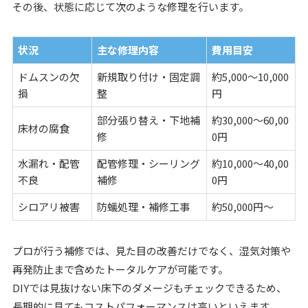
その後、状態に応じて次のような修理を行います。
状況
主な修理内容
費用目安
ドムスンの欠
新規取り付け・固定調
約5,000〜10,000
損
整
円
部分張り替え・下地補
約30,000〜60,00
床材の腐食
修
0円
水漏れ・配管
配管修理・シーリング
約10,000〜40,00
不良
補修
0円
シロアリ被害
防蟻処理・補修工事
約50,000円〜
プロが行う補修では、見た目の改善だけでなく、湿気対策や
再発防止まで含めたトータルケアが可能です。
DIYでは見抜けない床下のダメージもチェックできるため、
長期的に見てもコストパフォーマンスは高いといえます。