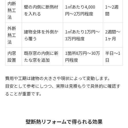
内断
壁の内側に断熱材
1㎡あたり4,000
1〜2週
熱工
を入れる
円〜2万円程度
間
法
外断
建物全体を外側か
1㎡あたり1万円〜
2週間〜
熱工
ら覆う
3万円程度
1ヶ月
法
内窓
既存窓の内側に新
1箇所8万円〜30万
半日〜1
設置
たな窓を追加
円程度
日
費用や工期は建物の大きさや現状によって変動します。
目安として参考にしつつ、実際は見積もりで具体的に確認す
ることが重要です。
壁断熱リフォームで得られる効果