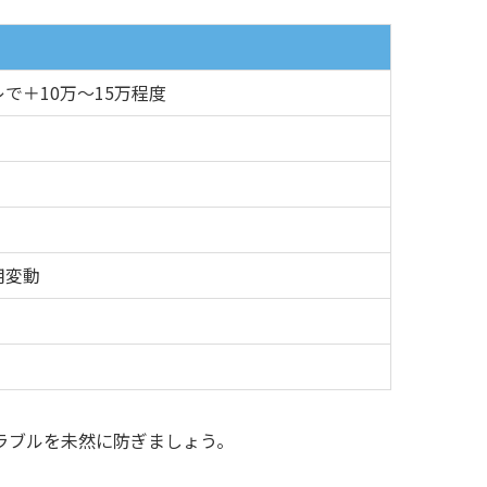
で＋10万～15万程度
用変動
ラブルを未然に防ぎましょう。