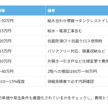
相場
備考
～50万円
組み合わせ便器→タンクレストイレ
15万円
給水・電源工事含む
20万円
抗菌防滑CF＋抗菌クロス使用時
15万円
バリアフリー対応、鏡裏収納など
30万円
片開き→引き戸など仕様変更で費
～40万円
2階への増設は60万～90万円
10～15%程度
詳細見積書で必ず内訳確認
の単価や発生条件も書面化されているかをチェックし、費用ト