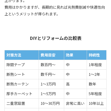
上がります。
費用はかかりますが、長期的に見れば光熱費削減や快適性向
上というメリットが得られます。
DIYとリフォームの比較表
対策方法
費用目安
効果
持続性
隙間テープ
数百円～
中
1年程度
断熱シート
数千円～
中
1～2年
断熱カーテン
1～3万円
高
数年
厚手カーペット
1～5万円
中
5年程度
二重窓設置
10～30万円
非常に高い
10年以上