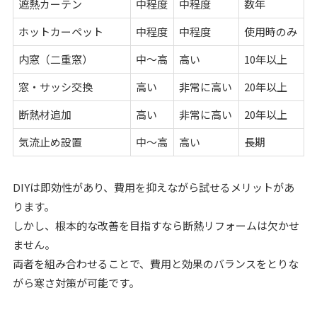
遮熱カーテン
中程度
中程度
数年
ホットカーペット
中程度
中程度
使用時のみ
内窓（二重窓）
中～高
高い
10年以上
窓・サッシ交換
高い
非常に高い
20年以上
断熱材追加
高い
非常に高い
20年以上
気流止め設置
中～高
高い
長期
DIYは即効性があり、費用を抑えながら試せるメリットがあ
ります。
しかし、根本的な改善を目指すなら断熱リフォームは欠かせ
ません。
両者を組み合わせることで、費用と効果のバランスをとりな
がら寒さ対策が可能です。