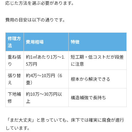
応じた方法を選ぶ必要があります。
費用の目安は以下の通りです。
修理方
費用相場
特徴
法
重ね張
約1㎡あたり1万〜1.
短工期・低コストだが段差
り
5万円
に注意
張り替
約4万〜10万円（6
根本から解決できる
え
畳）
下地補
約10万〜30万円以
構造補強で長持ち
修
上
「まだ大丈夫」と思っていても、床下では確実に腐食が進行
しています。