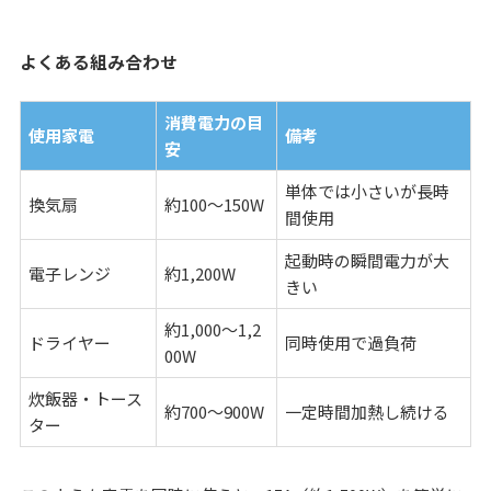
よくある組み合わせ
消費電力の目
使用家電
備考
安
単体では小さいが長時
換気扇
約100〜150W
間使用
起動時の瞬間電力が大
電子レンジ
約1,200W
きい
約1,000〜1,2
ドライヤー
同時使用で過負荷
00W
炊飯器・トース
約700〜900W
一定時間加熱し続ける
ター