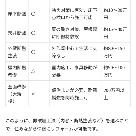
冷え対策に有効、床下
約10～30万
床下断熱
〇
点検口から施工可能
円
夏の暑さ対策、屋根裏
約15～40万
天井断熱
〇
に断熱材敷設
円
外壁断熱
外作業中心で生活に支
約80～150
〇
塗装
障なし
万円
壁内断熱
室内施工、家具移動が
約50～100
△
改修
必要
万円
全面改修
仮住まいが必要、耐震
200万円以
（大規
×
補強を同時施工可
上
模）
このように、非破壊工法（内窓・断熱塗装など）を選ぶこと
で、住みながら快適にリフォームが可能です。