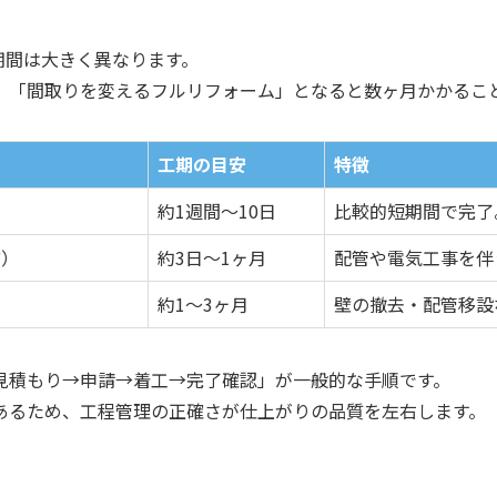
期間は大きく異なります。
、「間取りを変えるフルリフォーム」となると数ヶ月かかるこ
工期の目安
特徴
約1週間〜10日
比較的短期間で完了
ど）
約3日〜1ヶ月
配管や電気工事を伴
約1〜3ヶ月
壁の撤去・配管移設
見積もり→申請→着工→完了確認」が一般的な手順です。
あるため、工程管理の正確さが仕上がりの品質を左右します。