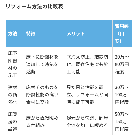
リフォーム方法の比較表
費用感
方法
特徴
メリット
（目
安）
床下
床下に断熱材を
底冷え防止、結露防
20万～
断熱
追加して冷気を
止、既存住宅でも施
80万円
材の
遮断
工可能
程度
施工
建材
床材そのものを
見た目と性能を両
30万～
の断
断熱性能の高い
立、リフォームと同
100万
熱化
素材に交換
時に施工可能
円程度
床暖
50万～
床から直接暖め
足元から快適、部屋
房の
150万
る仕組み
全体を均一に暖める
設置
円程度