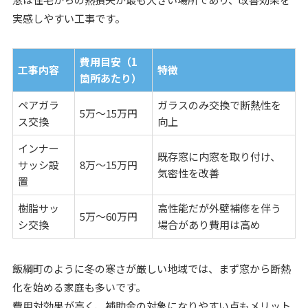
実感しやすい工事です。
費用目安（1
工事内容
特徴
箇所あたり）
ペアガラ
ガラスのみ交換で断熱性を
5万～15万円
ス交換
向上
インナー
既存窓に内窓を取り付け、
サッシ設
8万～15万円
気密性を改善
置
樹脂サッ
高性能だが外壁補修を伴う
5万～60万円
シ交換
場合があり費用は高め
飯綱町のように冬の寒さが厳しい地域では、まず窓から断熱
化を始める家庭も多いです。
費用対効果が高く、補助金の対象になりやすい点もメリット