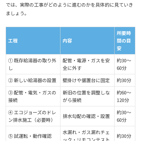
では、実際の工事がどのように進むのかを具体的に見ていき
ましょう。
所要時
工程
内容
間の目
安
① 既存給湯器の取り外
配管・電源・ガスを安
約30〜
し
全に外す
60分
② 新しい給湯器の設置
壁掛けや据置台に固定
約30分
③ 配管・電気・ガスの
新旧の位置を調整しな
約60〜
接続
がら接続
120分
④ エコジョーズのドレ
約30〜
排水勾配の確認・設置
ン排水施工（必要時）
60分
水漏れ・ガス漏れチェ
⑤ 試運転・動作確認
約30分
ック・リモコンテスト