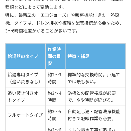
種類などによって変動します。
特に、最新型の「エコジョーズ」や暖房機能付きの「熱源
機」タイプは、ドレン排水や複雑な配管接続が必要なため、
3〜6時間程度かかることが多いです。
作業時
給湯器のタイプ
間の目
特徴・補足
安
給湯専用タイプ
約2〜3
標準的な交換時間。戸建て
（追い焚きなし）
時間
では最も多い。
追い焚き付きオー
約3〜4
浴槽との配管接続が必要
トタイプ
時間
で、やや時間が延びる。
約3〜5
自動足し湯・配管洗浄機能
フルオートタイプ
時間
付きで配線作業も必要。
約3〜6
ドレン排水工事が追加さ