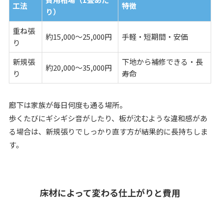
工法
特徴
り）
重ね張
約15,000～25,000円
手軽・短期間・安価
り
新規張
下地から補修できる・長
約20,000～35,000円
り
寿命
廊下は家族が毎日何度も通る場所。
歩くたびにギシギシ音がしたり、板が沈むような違和感があ
る場合は、新規張りでしっかり直す方が結果的に長持ちしま
す。
床材によって変わる仕上がりと費用