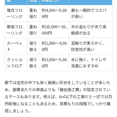
複合フロ
重ね
約4,000～5,00
最も一般的でコスパ
ーリング
張り
0円
が良い
無垢フロ
重ね
約20,000～30,
木の温もりがあり高
ーリング
張り
000円
級感が出る
カーペッ
張り
約2,000～4,00
足触りが柔らかく、
ト
替え
0円
防音性が高い
クッショ
張り
約3,000～5,00
水に強く、トイレや
ンフロア
替え
0円
洗面におすすめ
廊下は住宅の中でも狭く細長い形状をしていることが多いた
め、面積あたりの単価よりも「最低施工費」が設定されてい
るケースもあります。例えば、6㎡以下の工事だと一式で10万
円前後になることもあるため、見積もりの段階でしっかり確
認しましょう。