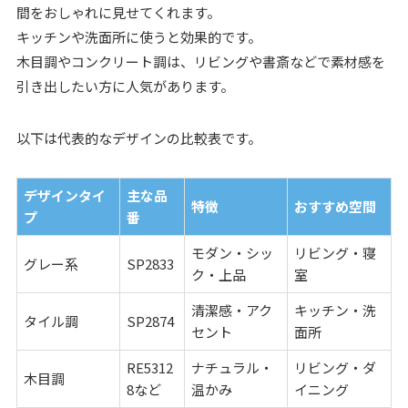
間をおしゃれに見せてくれます。
キッチンや洗面所に使うと効果的です。
木目調やコンクリート調は、リビングや書斎などで素材感を
引き出したい方に人気があります。
以下は代表的なデザインの比較表です。
デザインタイ
主な品
特徴
おすすめ空間
プ
番
モダン・シッ
リビング・寝
グレー系
SP2833
ク・上品
室
清潔感・アク
キッチン・洗
タイル調
SP2874
セント
面所
RE5312
ナチュラル・
リビング・ダ
木目調
8など
温かみ
イニング