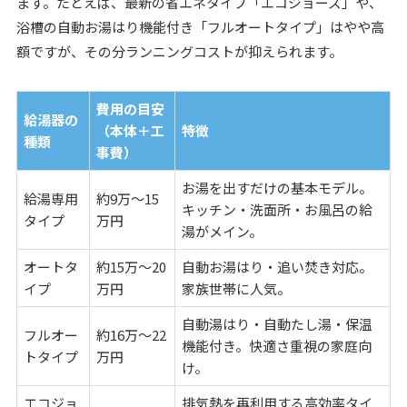
ます。たとえば、最新の省エネタイプ「エコジョーズ」や、
浴槽の自動お湯はり機能付き「フルオートタイプ」はやや高
額ですが、その分ランニングコストが抑えられます。
費用の目安
給湯器の
（本体＋工
特徴
種類
事費）
お湯を出すだけの基本モデル。
給湯専用
約9万～15
キッチン・洗面所・お風呂の給
タイプ
万円
湯がメイン。
オートタ
約15万～20
自動お湯はり・追い焚き対応。
イプ
万円
家族世帯に人気。
自動湯はり・自動たし湯・保温
フルオー
約16万～22
機能付き。快適さ重視の家庭向
トタイプ
万円
け。
エコジョ
排気熱を再利用する高効率タイ